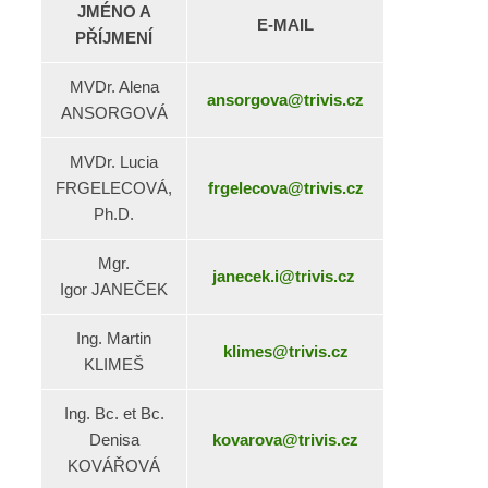
JMÉNO A
E-MAIL
PŘÍJMENÍ
MVDr. Alena
ansorgova@trivis.cz
ANSORGOVÁ
MVDr. Lucia
FRGELECOVÁ,
frgelecova@trivis.cz
Ph.D.
Mgr.
janecek.i@trivis.cz
Igor JANEČEK
Ing. Martin
klimes@trivis.cz
KLIMEŠ
Ing. Bc. et Bc.
Denisa
kovarova@trivis.cz
KOVÁŘOVÁ