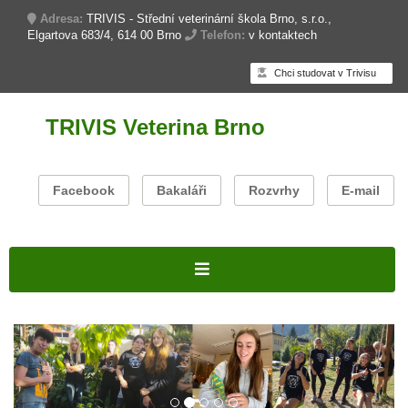
Adresa:
TRIVIS - Střední veterinární škola Brno, s.r.o.,
Elgartova 683/4, 614 00 Brno
Telefon:
v kontaktech
Chci studovat v Trivisu
TRIVIS Veterina Brno
Facebook
Bakaláři
Rozvrhy
E-mail