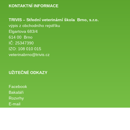
KONTAKTNÍ INFORMACE
TRIVIS – Střední veterinární
škola
Brno, s.r.o.
výpis z obchodního rejstříku
Elgartova 683/4
614 00 Brno
IČ: 25347390
IZO: 108 010 015
veterinabrno@trivis.cz
UŽITEČNÉ ODKAZY
Facebook
Bakaláři
Rozvrhy
E-mail