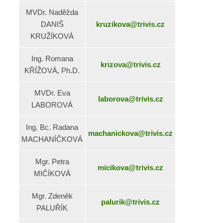
MVDr. Naděžda
DANIŠ
kruzikova@trivis.cz
KRUŽÍKOVÁ
Ing. Romana
krizova@trivis.cz
KŘÍŽOVÁ, Ph.D.
MVDr. Eva
laborova@trivis.cz
LABOROVÁ
Ing. Bc. Radana
machanickova@trivis.cz
MACHANÍČKOVÁ
Mgr. Petra
micikova@trivis.cz
MIČÍKOVÁ
Mgr. Zdeněk
palurik@trivis.cz
PALUŘÍK