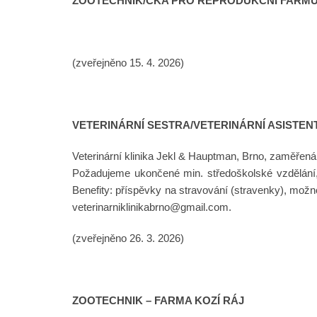
ZOOTECHNIK/ČKA PRO REPRODUKČNÍ FARMU
(zveřejněno 15. 4. 2026)
VETERINÁRNÍ SESTRA/VETERINÁRNÍ ASISTEN
Veterinární klinika Jekl & Hauptman, Brno, zaměřená 
Požadujeme ukončené min. středoškolské vzdělání, 
Benefity: příspěvky na stravování (stravenky), možn
veterinarniklinikabrno@gmail.com.
(zveřejněno 26. 3. 2026)
ZOOTECHNIK – FARMA KOZÍ RÁJ