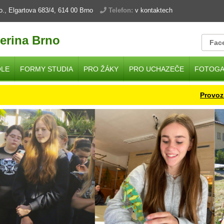
.o., Elgartova 683/4, 614 00 Brno
Telefon:
v kontaktech
erina Brno
Fac
OLE
FORMY STUDIA
PRO ŽÁKY
PRO UCHAZEČE
FOTOGA
Provoz školy v d