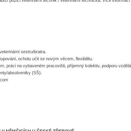
zí pozici veterinární technik / veterinární technička. Více informac
veterinární sestru/bratra.
pování, ochotu učit se novým věcem, flexibilitu.
, práci na vybaveném pracovišti, příjemný kolektiv, podporu vzdělá
enty/absolventky (SŠ).
l.com