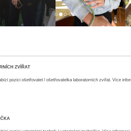
RNÍCH ZVÍŘAT
zí pozici ošetřovatel / ošetřovatelka laboratorních zvířat. Více inf
IČKA