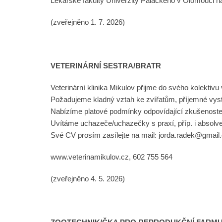
Lékařské fakulty Univerzity Palackého v Olomouci nabí
(zveřejněno 1. 7. 2026)
VETERINÁRNÍ SESTRA/BRATR
Veterinární klinika Mikulov přijme do svého kolektivu 
Požadujeme kladný vztah ke zvířatům, příjemné vystu
Nabízíme platové podmínky odpovídající zkušenostem
Uvítáme uchazeče/uchazečky s praxí, příp. i absolv
Své CV prosím zasílejte na mail: jorda.radek@gmai
www.veterinamikulov.cz, 602 755 564
(zveřejněno 4. 5. 2026)