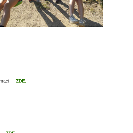
ormací
ZDE.