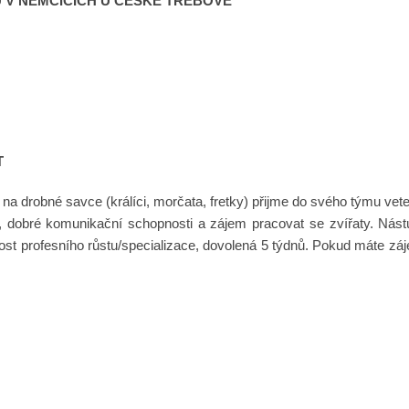
 V NĚMČICÍCH U ČESKÉ TŘEBOVÉ
T
na drobné savce (králíci, morčata, fretky) přijme do svého týmu veter
dobré komunikační schopnosti a zájem pracovat se zvířaty. Nástu
ost profesního růstu/specializace, dovolená 5 týdnů. Pokud máte záje