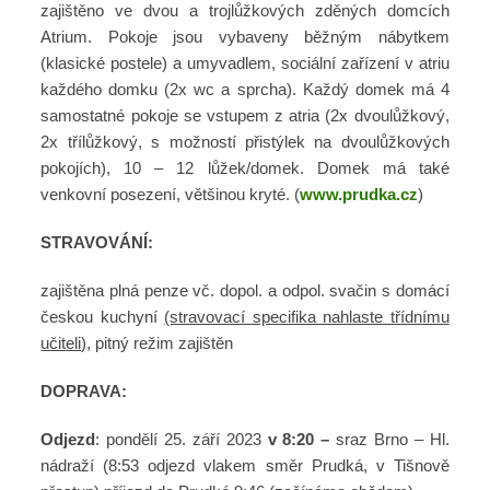
zajištěno ve dvou a trojlůžkových zděných domcích
Atrium. Pokoje jsou vybaveny běžným nábytkem
(klasické postele) a umyvadlem, sociální zařízení v atriu
každého domku (2x wc a sprcha). Každý domek má 4
samostatné pokoje se vstupem z atria (2x dvoulůžkový,
2x třílůžkový, s možností přistýlek na dvoulůžkových
pokojích), 10 – 12 lůžek/domek. Domek má také
venkovní posezení, většinou kryté. (
www.prudka.cz
)
STRAVOVÁNÍ:
zajištěna plná penze vč. dopol. a odpol. svačin s domácí
českou kuchyní
(stravovací specifika nahlaste třídnímu
učiteli),
pitný režim zajištěn
DOPRAVA:
Odjezd
: pondělí 25. září 2023
v 8:20 –
sraz Brno – Hl.
nádraží (8:53 odjezd vlakem směr Prudká, v Tišnově