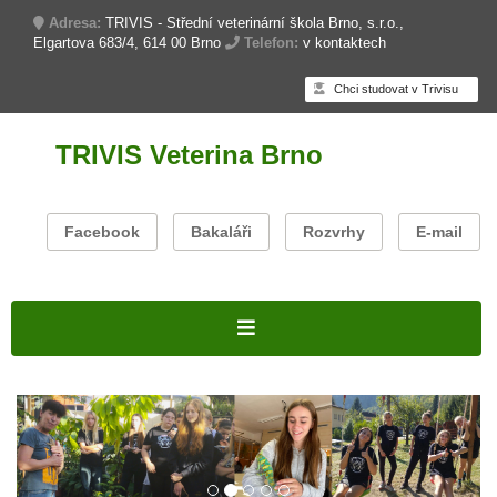
Adresa:
TRIVIS - Střední veterinární škola Brno, s.r.o.,
Elgartova 683/4, 614 00 Brno
Telefon:
v kontaktech
Chci studovat v Trivisu
TRIVIS Veterina Brno
Facebook
Bakaláři
Rozvrhy
E-mail