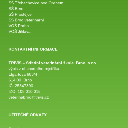
SŠ Třebechovice pod Orebem
SŠ Brno
SŠ Prostějov
SŠ Brno veterinární
VOŠ Praha
VOŠ Jihlava
KONTAKTNÍ INFORMACE
TRIVIS – Střední veterinární
škola
Brno, s.r.o.
výpis z obchodního rejstříku
Elgartova 683/4
614 00 Brno
IČ: 25347390
IZO: 108 010 015
veterinabrno@trivis.cz
UŽITEČNÉ ODKAZY