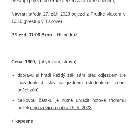
přestup) příjezd do Prudké 9:46 (začínáme obědem)
Návrat:
středa 27. září 2023 odjezd z Prudké vlakem v
10:10 (přestup v Tišnově)
Příjezd: 11:06 Brno
– Hl. nádraží
Cena: 1600,-
(ubytování, strava)
dopravu si hradí každý žák sám před odjezdem dle
individuálních slev na jízdném (studentské jízdné,
počet zón)
celkovou částku je nutné uhradit hotově třídnímu
učiteli
nejpozději do pátku 15. 9. 2023
+ kapesné