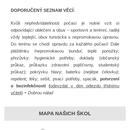
DOPORUČENÝ SEZNAM VĚCÍ:
Kvůli nepředvídatelnosti počasí je nutné vzít si
odpovídající oblečení a obuv – sportovní a terénní, raději
vždy teplejší, obuv turistická s nepromokavou úpravou.
Do terénu se chodí opravdu za každého počasí! Dále
pláštěnku /nepromokavou bundu/; teplé ponožky;
přezůvky; hygienické potřeby; doklady (občanský
průkaz, průkazku zdravotní pojišťovny, studentský
průkaz); pokrývku hlavy; baterku (nejlépe čelovku);
repelent; léky; sešit, psací potřeby, spacák,
potvrzení
o bezinfekčnosti
(
odevzdat v den odjezdu třídnímu
učiteli)
+
Dobrou nálad
MAPA NAŠICH ŠKOL