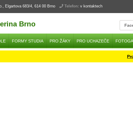
.o., Elgartova 683/4, 614 00 Brno
Telefon:
v kontaktech
erina Brno
Fac
OLE
FORMY STUDIA
PRO ŽÁKY
PRO UCHAZEČE
FOTOGA
Provoz