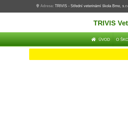
Adresa:
TRIVIS - Střední veterinární škola Brno, s.r
TRIVIS Vet
ÚVOD
O ŠK