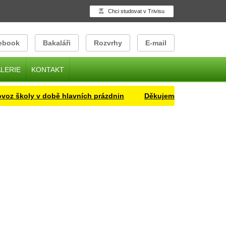
Chci studovat v Trivisu
ebook
Bakaláři
Rozvrhy
E-mail
LERIE
KONTAKT
 školy v době hlavních prázdnin
Děkujeme za společný školn