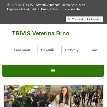
Adresa:
TRIVIS - Střední veterinární škola Brno, s.r.o.,
Elgartova 683/4, 614 00 Brno
Telefon:
v kontaktech
Chci studovat v Trivisu
TRIVIS Veterina Brno
Facebook
Bakaláři
Rozvrhy
E-mail