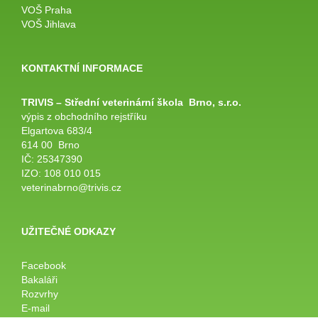
VOŠ Praha
VOŠ Jihlava
KONTAKTNÍ INFORMACE
TRIVIS – Střední veterinární
škola
Brno, s.r.o.
výpis z obchodního rejstříku
Elgartova 683/4
614 00 Brno
IČ: 25347390
IZO: 108 010 015
veterinabrno@trivis.cz
UŽITEČNÉ ODKAZY
Facebook
Bakaláři
Rozvrhy
E-mail