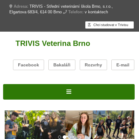
Adresa:
TRIVIS - Střední veterinární škola Brno, s.r.o.,
Elgartova 683/4, 614 00 Brno
Telefon:
v kontaktech
Chci studovat v Trivisu
TRIVIS Veterina Brno
Facebook
Bakaláři
Rozvrhy
E-mail