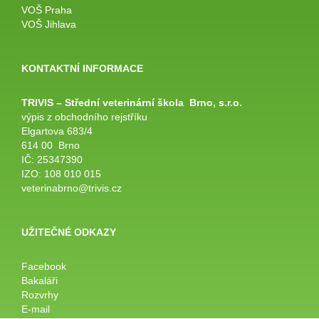
VOŠ Praha
VOŠ Jihlava
KONTAKTNÍ INFORMACE
TRIVIS – Střední veterinární
škola
Brno, s.r.o.
výpis z obchodního rejstříku
Elgartova 683/4
614 00 Brno
IČ: 25347390
IZO: 108 010 015
veterinabrno@trivis.cz
UŽITEČNÉ ODKAZY
Facebook
Bakaláři
Rozvrhy
E-mail