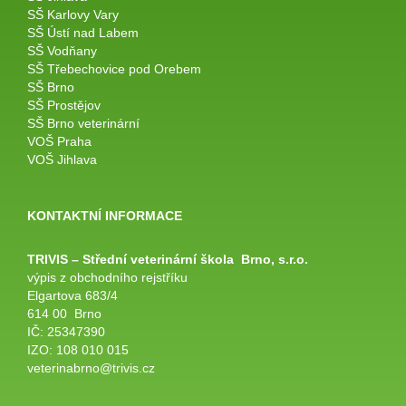
SŠ Karlovy Vary
SŠ Ústí nad Labem
SŠ Vodňany
SŠ Třebechovice pod Orebem
SŠ Brno
SŠ Prostějov
SŠ Brno veterinární
VOŠ Praha
VOŠ Jihlava
KONTAKTNÍ INFORMACE
TRIVIS – Střední veterinární
škola
Brno, s.r.o.
výpis z obchodního rejstříku
Elgartova 683/4
614 00 Brno
IČ: 25347390
IZO: 108 010 015
veterinabrno@trivis.cz