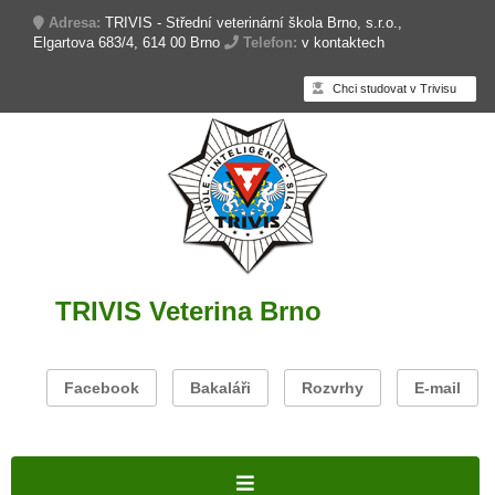
Adresa:
TRIVIS - Střední veterinární škola Brno, s.r.o.,
Elgartova 683/4, 614 00 Brno
Telefon:
v kontaktech
Chci studovat v Trivisu
TRIVIS Veterina Brno
Facebook
Bakaláři
Rozvrhy
E-mail