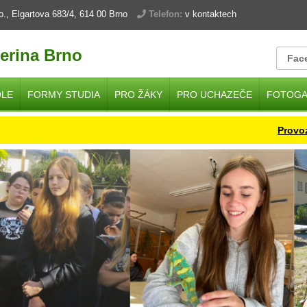
.o., Elgartova 683/4, 614 00 Brno
Telefon:
v kontaktech
erina Brno
Fac
OLE
FORMY STUDIA
PRO ŽÁKY
PRO UCHAZEČE
FOTOGA
Provoz škol