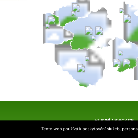
HLAVNÍ NAVIGACE
Tento web používá k poskytování služeb, personal
Úvod