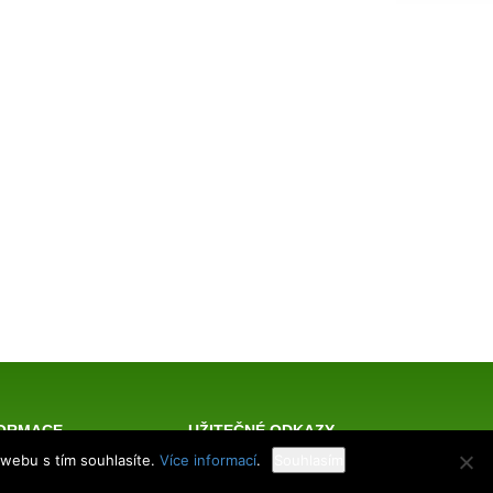
FORMACE
UŽITEČNÉ ODKAZY
 webu s tím souhlasíte.
Více informací
.
Souhlasím
 veterinární
škola
Facebook