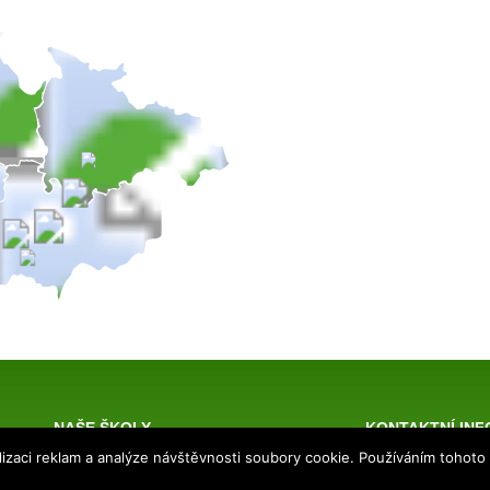
NAŠE ŠKOLY
KONTAKTNÍ IN
izaci reklam a analýze návštěvnosti soubory cookie. Používáním tohoto
SŠ Praha
TRIVIS – Střední