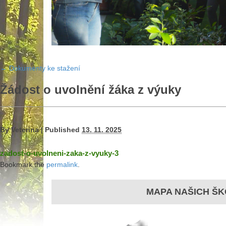
←
Dokumenty ke stažení
Žádost o uvolnění žáka z výuky
By
Veterina
|
Published
13. 11. 2025
zadost-o-uvolneni-zaka-z-vyuky-3
Bookmark the
permalink
.
MAPA NAŠICH ŠK