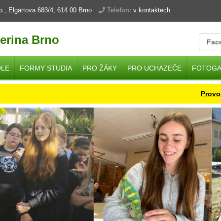
.o., Elgartova 683/4, 614 00 Brno
Telefon:
v kontaktech
erina Brno
Fac
OLE
FORMY STUDIA
PRO ŽÁKY
PRO UCHAZEČE
FOTOGA
Provoz škol