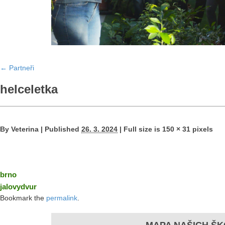
←
Partneři
helceletka
By
Veterina
|
Published
26. 3. 2024
|
Full size is
150 × 31
pixels
brno
jalovydvur
Bookmark the
permalink
.
MAPA NAŠICH ŠK