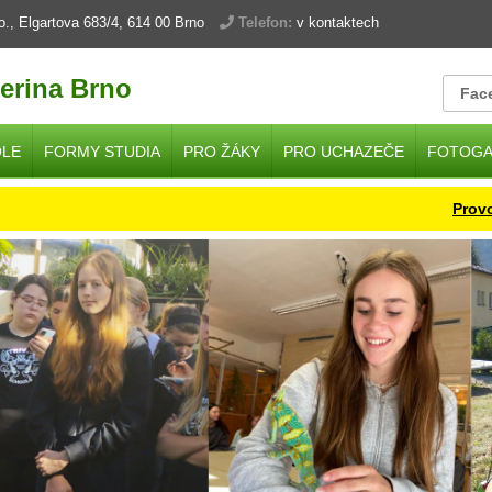
.o., Elgartova 683/4, 614 00 Brno
Telefon:
v kontaktech
erina Brno
Fac
OLE
FORMY STUDIA
PRO ŽÁKY
PRO UCHAZEČE
FOTOGA
Provoz ško