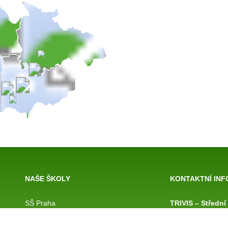
NAŠE ŠKOLY
KONTAKTNÍ IN
SŠ Praha
TRIVIS – Střední
SŠ Jihlava
Brno, s.r.o.
SŠ Karlovy Vary
výpis z obchodního