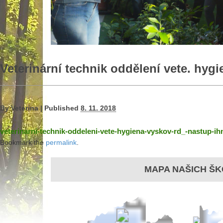
Veterinární technik oddělení vete. hyg
By
Veterina
|
Published
8. 11. 2018
veterinarni-technik-oddeleni-vete-hygiena-vyskov-rd_-nastup-i
Bookmark the
permalink
.
MAPA NAŠICH ŠK