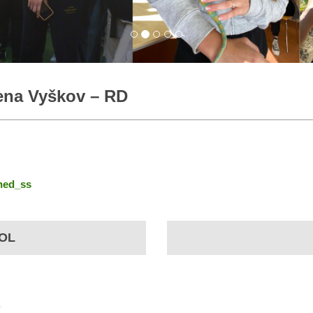
iena Vyškov – RD
hned_ss
OL