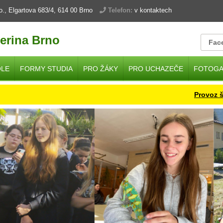
.o., Elgartova 683/4, 614 00 Brno
Telefon:
v kontaktech
erina Brno
Fac
OLE
FORMY STUDIA
PRO ŽÁKY
PRO UCHAZEČE
FOTOGA
Provoz školy 