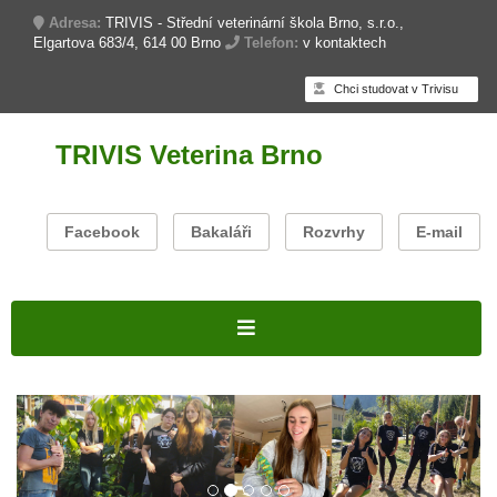
Adresa:
TRIVIS - Střední veterinární škola Brno, s.r.o.,
Elgartova 683/4, 614 00 Brno
Telefon:
v kontaktech
Chci studovat v Trivisu
TRIVIS Veterina Brno
Facebook
Bakaláři
Rozvrhy
E-mail