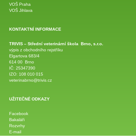
VOŠ Praha
VOŠ Jihlava
KONTAKTNÍ INFORMACE
TRIVIS – Střední veterinární
škola
Brno, s.r.o.
výpis z obchodního rejstříku
Elgartova 683/4
614 00 Brno
IČ: 25347390
IZO: 108 010 015
veterinabrno@trivis.cz
UŽITEČNÉ ODKAZY
Facebook
Bakaláři
Rozvrhy
E-mail