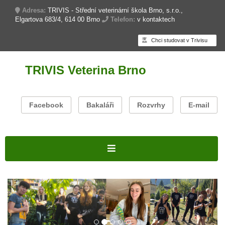
Adresa:
TRIVIS - Střední veterinární škola Brno, s.r.o.,
Elgartova 683/4, 614 00 Brno
Telefon:
v kontaktech
Chci studovat v Trivisu
TRIVIS Veterina Brno
Facebook
Bakaláři
Rozvrhy
E-mail