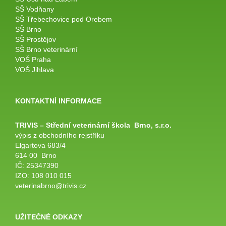
SŠ Vodňany
SŠ Třebechovice pod Orebem
SŠ Brno
SŠ Prostějov
SŠ Brno veterinární
VOŠ Praha
VOŠ Jihlava
KONTAKTNÍ INFORMACE
TRIVIS – Střední veterinární
škola
Brno, s.r.o.
výpis z obchodního rejstříku
Elgartova 683/4
614 00 Brno
IČ: 25347390
IZO: 108 010 015
veterinabrno@trivis.cz
UŽITEČNÉ ODKAZY