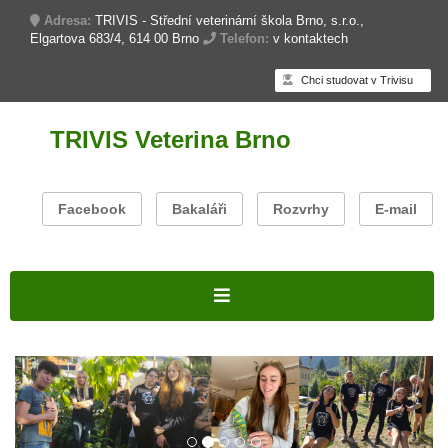
Adresa:
TRIVIS - Střední veterinární škola Brno, s.r.o.,
Elgartova 683/4, 614 00 Brno
Telefon:
v kontaktech
Chci studovat v Trivisu
TRIVIS Veterina Brno
Facebook
Bakaláři
Rozvrhy
E-mail